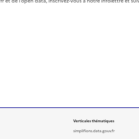
fr et de l’open data, inscrivez-vous à notre infolettre et s
Verticales thématiques
simplifions.data.gouv.fr