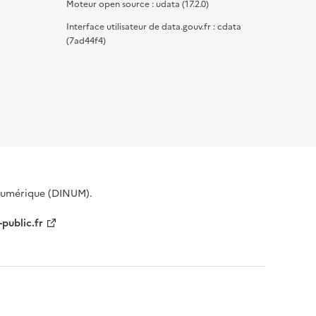
Moteur open source : udata (17.2.0)
Interface utilisateur de data.gouv.fr : cdata
(7ad44f4)
 Numérique (DINUM).
-public.fr