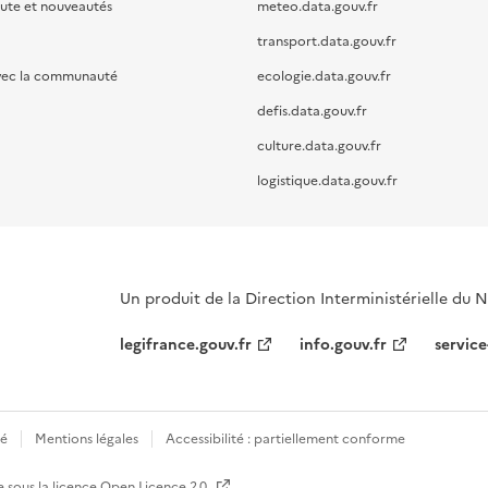
oute et nouveautés
meteo.data.gouv.fr
transport.data.gouv.fr
vec la communauté
ecologie.data.gouv.fr
defis.data.gouv.fr
culture.data.gouv.fr
logistique.data.gouv.fr
Un produit de la Direction Interministérielle du
legifrance.gouv.fr
info.gouv.fr
service
té
Mentions légales
Accessibilité : partiellement conforme
e sous la licence
Open Licence 2.0