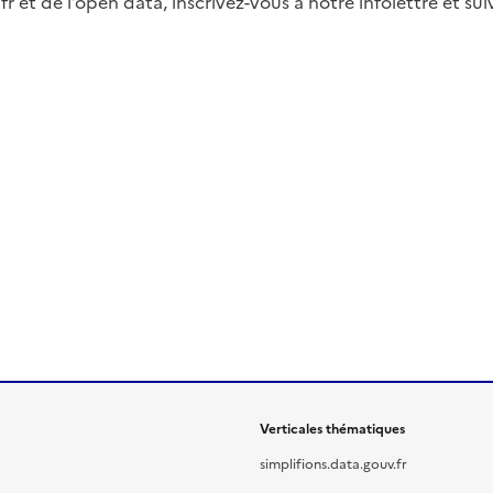
fr et de l’open data, inscrivez-vous à notre infolettre et s
Verticales thématiques
simplifions.data.gouv.fr