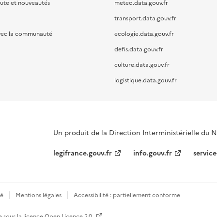
oute et nouveautés
meteo.data.gouv.fr
transport.data.gouv.fr
vec la communauté
ecologie.data.gouv.fr
defis.data.gouv.fr
culture.data.gouv.fr
logistique.data.gouv.fr
Un produit de la Direction Interministérielle du
legifrance.gouv.fr
info.gouv.fr
service
té
Mentions légales
Accessibilité : partiellement conforme
e sous la licence
Open Licence 2.0