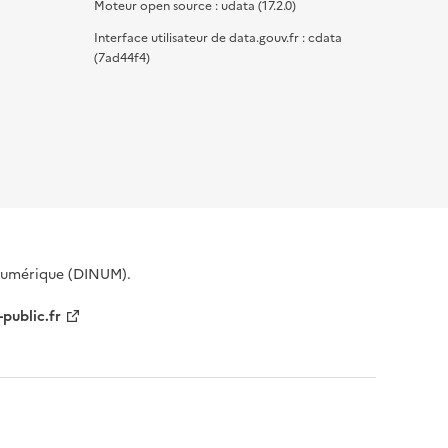
Moteur open source : udata (17.2.0)
Interface utilisateur de data.gouv.fr : cdata
(7ad44f4)
 Numérique (DINUM).
-public.fr