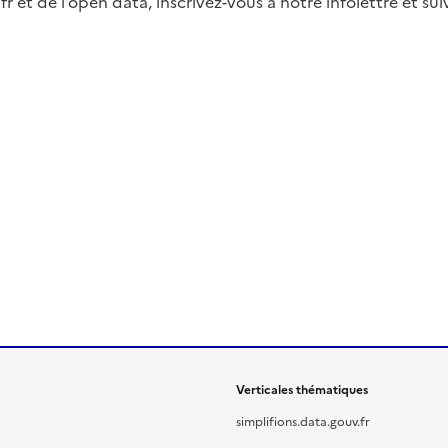
fr et de l’open data, inscrivez-vous à notre infolettre et s
Verticales thématiques
simplifions.data.gouv.fr