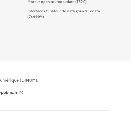
Moteur open source : udata (17.2.0)
Interface utilisateur de data.gouv.fr : cdata
(7ad44f4)
 Numérique (DINUM).
-public.fr