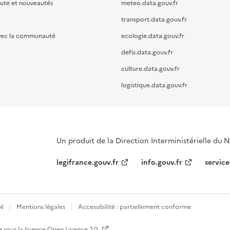
oute et nouveautés
meteo.data.gouv.fr
transport.data.gouv.fr
vec la communauté
ecologie.data.gouv.fr
defis.data.gouv.fr
culture.data.gouv.fr
logistique.data.gouv.fr
Un produit de la Direction Interministérielle du
legifrance.gouv.fr
info.gouv.fr
service
té
Mentions légales
Accessibilité : partiellement conforme
e sous la licence
Open Licence 2.0