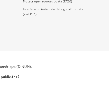
Moteur open source : udata (17.2.0)
Interface utilisateur de data.gouv.fr : cdata
(7ad44f4)
 Numérique (DINUM).
-public.fr