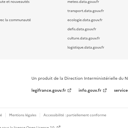
oute et nouveautés
meteo.data.gouv.fr
transport.data.gouv.fr
vec la communauté
ecologie.data.gouv.fr
defis.data.gouv.fr
culture.data.gouv.fr
logistique.data.gouv.fr
Un produit de la Direction Interministérielle du
legifrance.gouv.fr
info.gouv.fr
service
té
Mentions légales
Accessibilité : partiellement conforme
e sous la licence
Open Licence 2.0