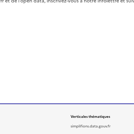
fr et de l’open data, inscrivez-vous à notre infolettre et s
Verticales thématiques
simplifions.data.gouv.fr