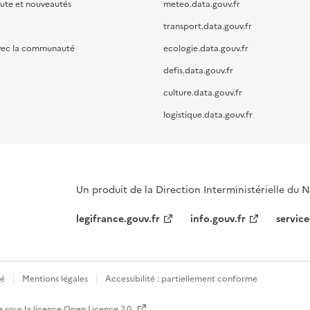
oute et nouveautés
meteo.data.gouv.fr
transport.data.gouv.fr
vec la communauté
ecologie.data.gouv.fr
defis.data.gouv.fr
culture.data.gouv.fr
logistique.data.gouv.fr
Un produit de la Direction Interministérielle du
legifrance.gouv.fr
info.gouv.fr
service
té
Mentions légales
Accessibilité : partiellement conforme
e sous la licence
Open Licence 2.0