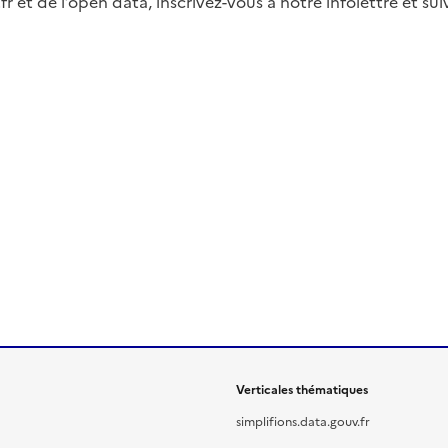
fr et de l’open data, inscrivez-vous à notre infolettre et s
Verticales thématiques
simplifions.data.gouv.fr