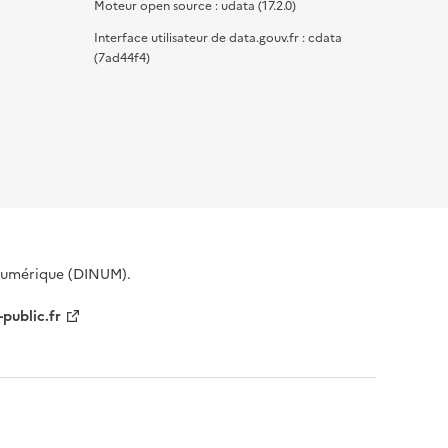
Moteur open source : udata (17.2.0)
Interface utilisateur de data.gouv.fr : cdata
(7ad44f4)
 Numérique (DINUM).
-public.fr