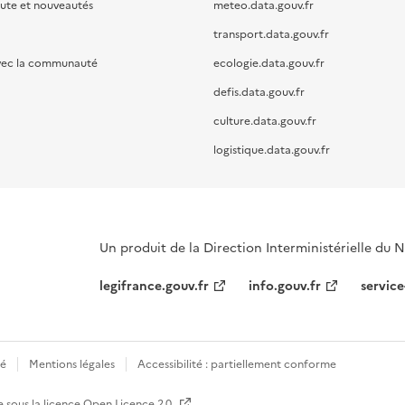
oute et nouveautés
meteo.data.gouv.fr
transport.data.gouv.fr
vec la communauté
ecologie.data.gouv.fr
defis.data.gouv.fr
culture.data.gouv.fr
logistique.data.gouv.fr
Un produit de la Direction Interministérielle du
legifrance.gouv.fr
info.gouv.fr
service
té
Mentions légales
Accessibilité : partiellement conforme
e sous la licence
Open Licence 2.0