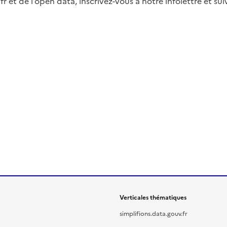
fr et de l’open data, inscrivez-vous à notre infolettre et s
Verticales thématiques
simplifions.data.gouv.fr