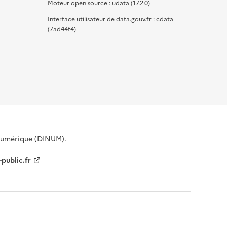
Moteur open source : udata (17.2.0)
Interface utilisateur de data.gouv.fr : cdata
(7ad44f4)
 Numérique (DINUM).
-public.fr