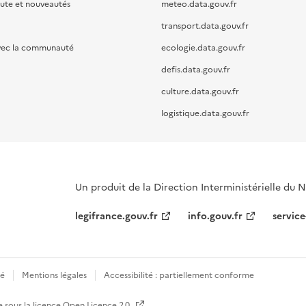
oute et nouveautés
meteo.data.gouv.fr
transport.data.gouv.fr
vec la communauté
ecologie.data.gouv.fr
defis.data.gouv.fr
culture.data.gouv.fr
logistique.data.gouv.fr
Un produit de la Direction Interministérielle du
legifrance.gouv.fr
info.gouv.fr
service
té
Mentions légales
Accessibilité : partiellement conforme
e sous la licence
Open Licence 2.0