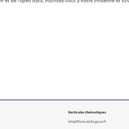
fr et de l’open data, inscrivez-vous à notre infolettre et s
Verticales thématiques
simplifions.data.gouv.fr