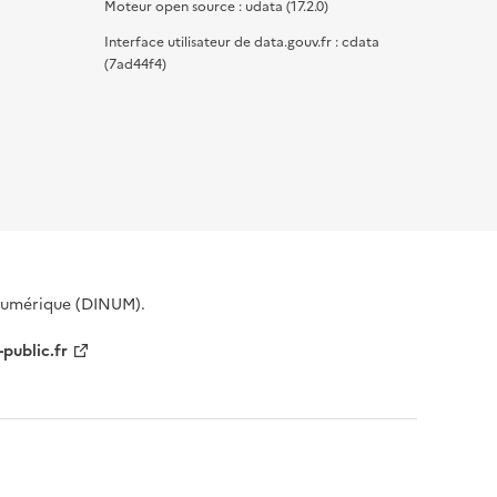
Moteur open source : udata (17.2.0)
Interface utilisateur de data.gouv.fr : cdata
(7ad44f4)
 Numérique (DINUM).
-public.fr