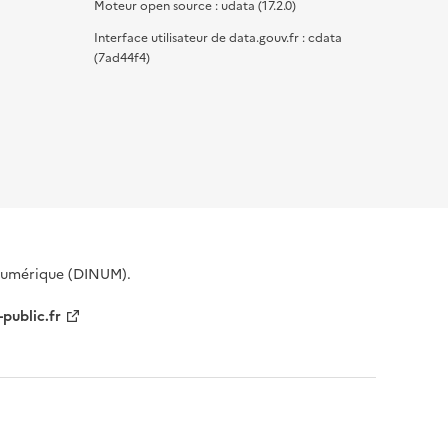
Moteur open source : udata (17.2.0)
Interface utilisateur de data.gouv.fr : cdata
(7ad44f4)
 Numérique (DINUM).
-public.fr