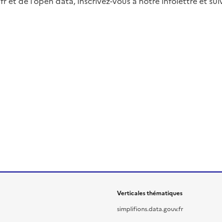
fr et de l’open data, inscrivez-vous à notre infolettre et s
Verticales thématiques
simplifions.data.gouv.fr