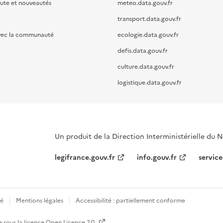
oute et nouveautés
meteo.data.gouv.fr
transport.data.gouv.fr
vec la communauté
ecologie.data.gouv.fr
defis.data.gouv.fr
culture.data.gouv.fr
logistique.data.gouv.fr
Un produit de la Direction Interministérielle du
legifrance.gouv.fr
info.gouv.fr
service
té
Mentions légales
Accessibilité : partiellement conforme
e sous la licence
Open Licence 2.0