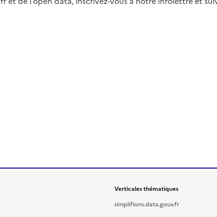
fr et de l’open data, inscrivez-vous à notre infolettre et s
Verticales thématiques
simplifions.data.gouv.fr