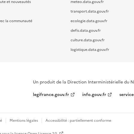
oute et nouveautés
meteo.data.gouv.fr
transport.data.gouv.fr
vec la communauté
ecologie.data.gouv.fr
defis.data.gouv.fr
culture.data.gouv.fr
logistique.data.gouv.fr
Un produit de la Direction Interministérielle du
legifrance.gouv.fr
info.gouv.fr
service
té
Mentions légales
Accessibilité : partiellement conforme
e sous la licence
Open Licence 2.0