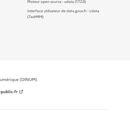
Moteur open source : udata (17.2.0)
Interface utilisateur de data.gouv.fr : cdata
(7ad44f4)
 Numérique (DINUM).
-public.fr