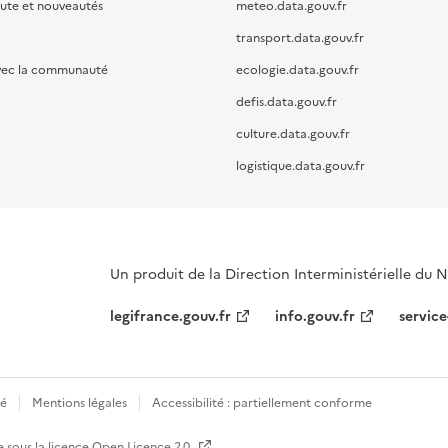
oute et nouveautés
meteo.data.gouv.fr
transport.data.gouv.fr
vec la communauté
ecologie.data.gouv.fr
defis.data.gouv.fr
culture.data.gouv.fr
logistique.data.gouv.fr
Un produit de la Direction Interministérielle du
legifrance.gouv.fr
info.gouv.fr
service
té
Mentions légales
Accessibilité : partiellement conforme
e sous la licence
Open Licence 2.0