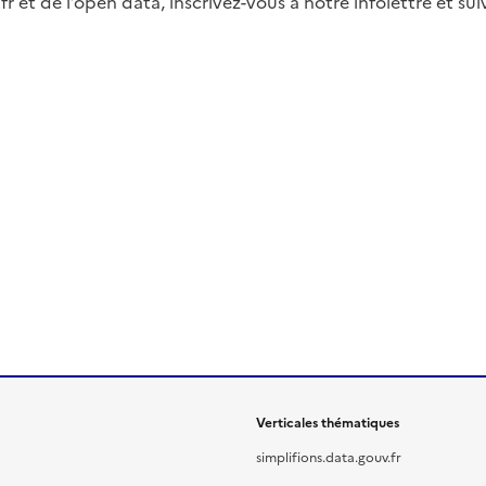
fr et de l’open data, inscrivez-vous à notre infolettre et s
Verticales thématiques
simplifions.data.gouv.fr