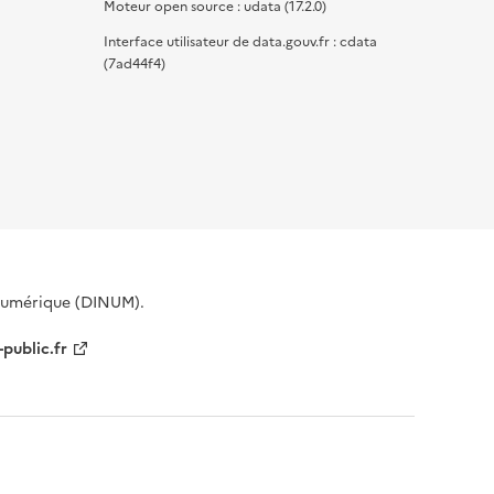
Moteur open source : udata (17.2.0)
Interface utilisateur de data.gouv.fr : cdata
(7ad44f4)
 Numérique (DINUM).
-public.fr