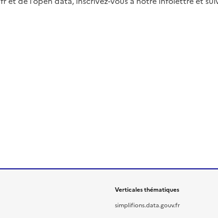
fr et de l’open data, inscrivez-vous à notre infolettre et s
Verticales thématiques
simplifions.data.gouv.fr