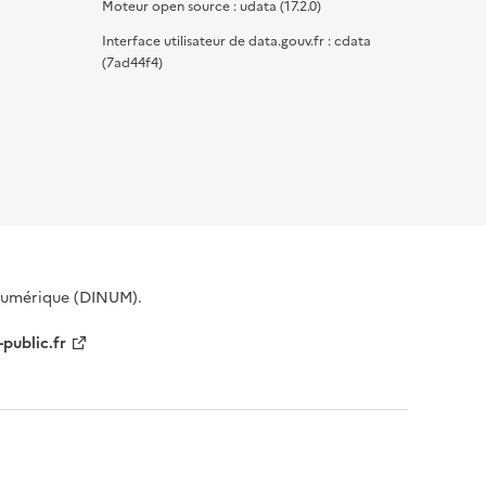
Moteur open source : udata (17.2.0)
Interface utilisateur de data.gouv.fr : cdata
(7ad44f4)
 Numérique (DINUM).
-public.fr