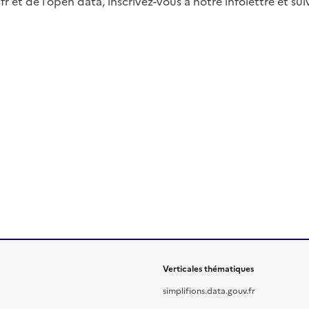
fr et de l’open data, inscrivez-vous à notre infolettre et s
Verticales thématiques
simplifions.data.gouv.fr