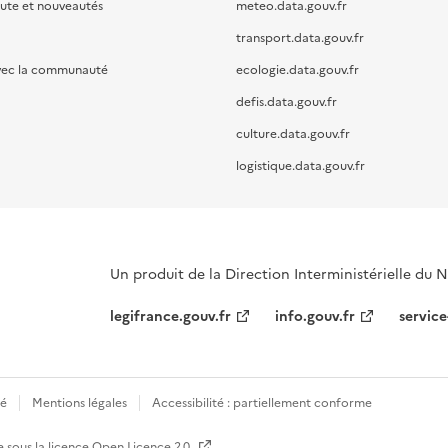
oute et nouveautés
meteo.data.gouv.fr
transport.data.gouv.fr
vec la communauté
ecologie.data.gouv.fr
defis.data.gouv.fr
culture.data.gouv.fr
logistique.data.gouv.fr
Un produit de la Direction Interministérielle du
legifrance.gouv.fr
info.gouv.fr
service
té
Mentions légales
Accessibilité : partiellement conforme
e sous la licence
Open Licence 2.0