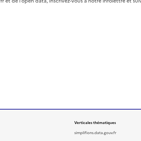
fr et de l’open data, inscrivez-vous à notre infolettre et s
Verticales thématiques
simplifions.data.gouv.fr