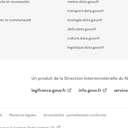
oute et nouveautés
meteo.data.gouv.fr
transport.data.gouv.fr
vec la communauté
ecologie.data.gouv.fr
defis.data.gouv.fr
culture.data.gouv.fr
logistique.data.gouv.fr
Un produit de la Direction Interministérielle du
legifrance.gouv.fr
info.gouv.fr
service
té
Mentions légales
Accessibilité : partiellement conforme
e sous la licence
Open Licence 2.0