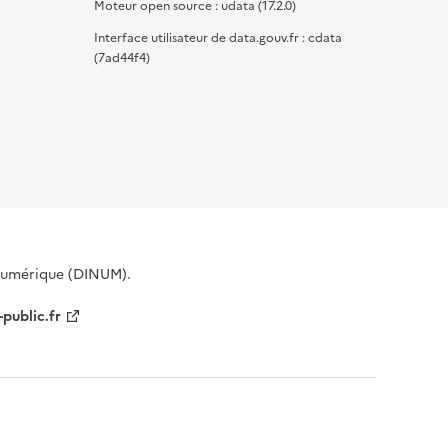
Moteur open source : udata (17.2.0)
Interface utilisateur de data.gouv.fr : cdata
(7ad44f4)
 Numérique (DINUM).
-public.fr