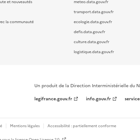
oute et nouveautés
meteo.data.gouv.fr
transport.data.gouv.fr
vec la communauté
ecologie.data.gouv.fr
defis.data.gouv.fr
culture.data.gouv.fr
logistique.data.gouv.fr
Un produit de la Direction Interministérielle du
legifrance.gouv.fr
info.gouv.fr
service
té
Mentions légales
Accessibilité : partiellement conforme
e sous la licence
Open Licence 2.0