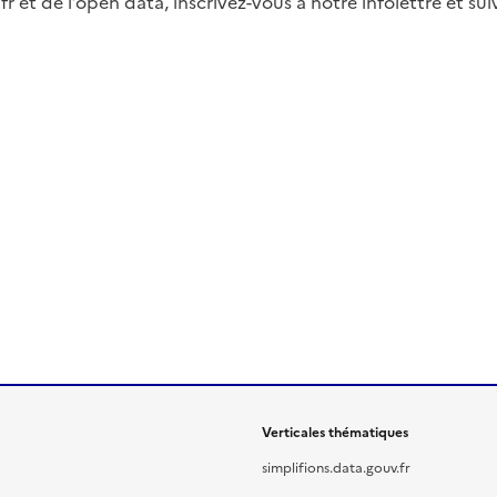
fr et de l’open data, inscrivez-vous à notre infolettre et s
Verticales thématiques
simplifions.data.gouv.fr