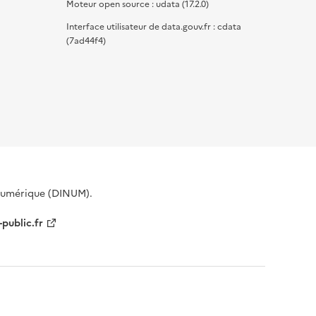
Moteur open source : udata (17.2.0)
Interface utilisateur de data.gouv.fr : cdata
(7ad44f4)
 Numérique (DINUM).
-public.fr