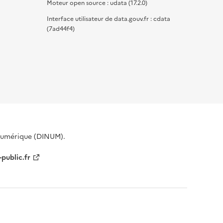
Moteur open source : udata (17.2.0)
Interface utilisateur de data.gouv.fr : cdata
(7ad44f4)
 Numérique (DINUM).
-public.fr