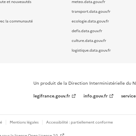
oute et nouveautés
meteo.data.gouv.fr
transport.data.gouv.fr
vec la communauté
ecologie.data.gouv.fr
defis.data.gouv.fr
culture.data.gouv.fr
logistique.data.gouv.fr
Un produit de la Direction Interministérielle du
legifrance.gouv.fr
info.gouv.fr
service
té
Mentions légales
Accessibilité : partiellement conforme
e sous la licence
Open Licence 2.0