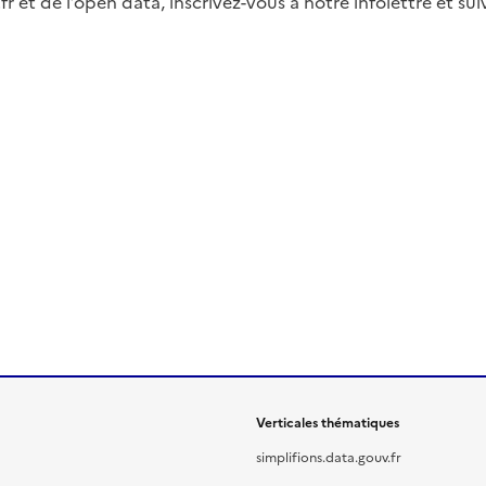
fr et de l’open data, inscrivez-vous à notre infolettre et s
Verticales thématiques
simplifions.data.gouv.fr