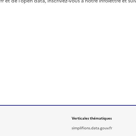
fr et de l’open data, inscrivez-vous à notre infolettre et s
Verticales thématiques
simplifions.data.gouv.fr