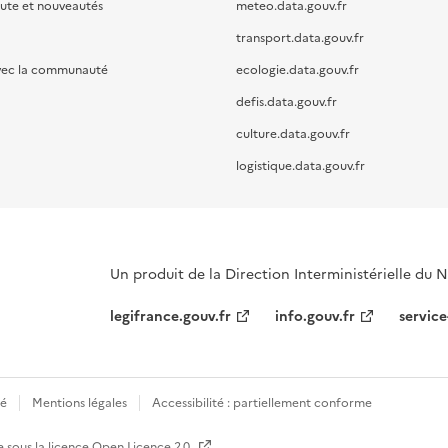
oute et nouveautés
meteo.data.gouv.fr
transport.data.gouv.fr
vec la communauté
ecologie.data.gouv.fr
defis.data.gouv.fr
culture.data.gouv.fr
logistique.data.gouv.fr
Un produit de la Direction Interministérielle du
legifrance.gouv.fr
info.gouv.fr
service
té
Mentions légales
Accessibilité : partiellement conforme
e sous la licence
Open Licence 2.0