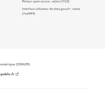
Moteur open source : udata (17.2.0)
Interface utilisateur de data.gouv.fr : cdata
(7ad44f4)
 Numérique (DINUM).
-public.fr