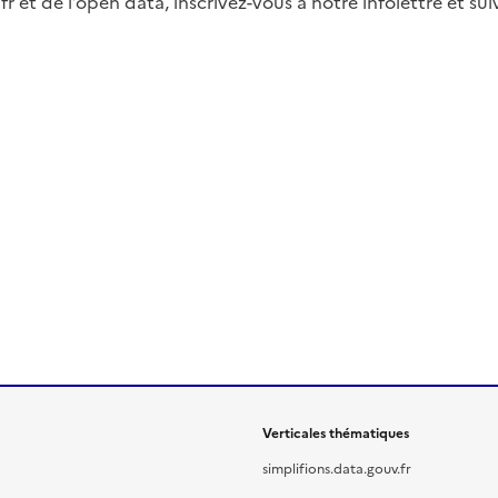
fr et de l’open data, inscrivez-vous à notre infolettre et s
Verticales thématiques
simplifions.data.gouv.fr