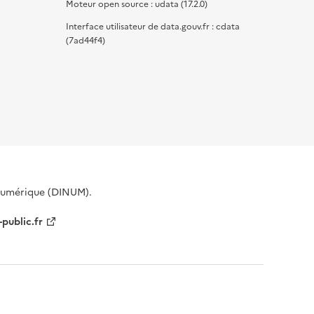
Moteur open source : udata (17.2.0)
Interface utilisateur de data.gouv.fr : cdata
(7ad44f4)
 Numérique (DINUM).
-public.fr