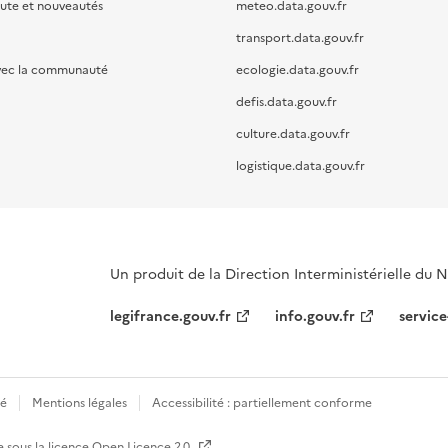
oute et nouveautés
meteo.data.gouv.fr
transport.data.gouv.fr
vec la communauté
ecologie.data.gouv.fr
defis.data.gouv.fr
culture.data.gouv.fr
logistique.data.gouv.fr
Un produit de la Direction Interministérielle du
legifrance.gouv.fr
info.gouv.fr
service
té
Mentions légales
Accessibilité : partiellement conforme
e sous la licence
Open Licence 2.0