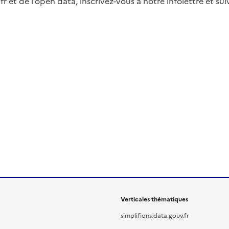
fr et de l’open data, inscrivez-vous à notre infolettre et s
Verticales thématiques
simplifions.data.gouv.fr