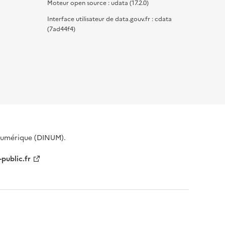
Moteur open source : udata (17.2.0)
Interface utilisateur de data.gouv.fr : cdata
(7ad44f4)
 Numérique (DINUM).
-public.fr