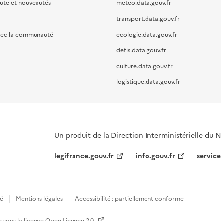
oute et nouveautés
meteo.data.gouv.fr
transport.data.gouv.fr
vec la communauté
ecologie.data.gouv.fr
defis.data.gouv.fr
culture.data.gouv.fr
logistique.data.gouv.fr
Un produit de la Direction Interministérielle du
legifrance.gouv.fr
info.gouv.fr
service
té
Mentions légales
Accessibilité : partiellement conforme
e sous la licence
Open Licence 2.0