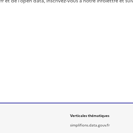
fr et de l’open data, inscrivez-vous à notre infolettre et s
Verticales thématiques
simplifions.data.gouv.fr