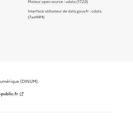
Moteur open source : udata (17.2.0)
Interface utilisateur de data.gouv.fr : cdata
(7ad44f4)
 Numérique (DINUM).
-public.fr