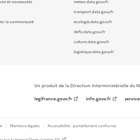
oute et nouveautés
meteo.data.gouv.fr
transport.data.gouv.fr
vec la communauté
ecologie.data.gouv.fr
defis.data.gouv.fr
culture.data.gouv.fr
logistique.data.gouv.fr
Un produit de la Direction Interministérielle du
legifrance.gouv.fr
info.gouv.fr
service
té
Mentions légales
Accessibilité : partiellement conforme
e sous la licence
Open Licence 2.0