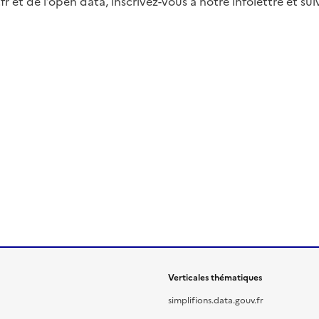
fr et de l’open data, inscrivez-vous à notre infolettre et s
Verticales thématiques
simplifions.data.gouv.fr