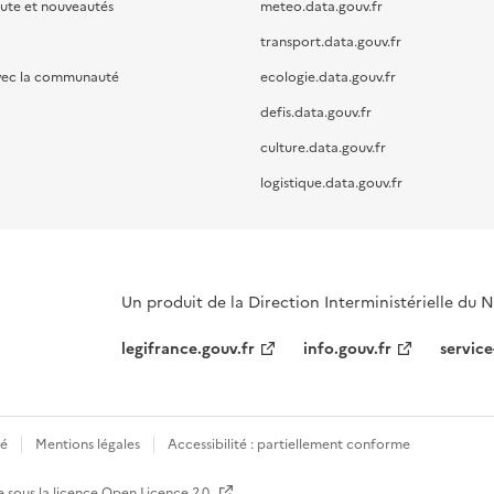
oute et nouveautés
meteo.data.gouv.fr
transport.data.gouv.fr
vec la communauté
ecologie.data.gouv.fr
defis.data.gouv.fr
culture.data.gouv.fr
logistique.data.gouv.fr
Un produit de la Direction Interministérielle du
legifrance.gouv.fr
info.gouv.fr
service
té
Mentions légales
Accessibilité : partiellement conforme
e sous la licence
Open Licence 2.0