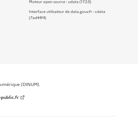
Moteur open source : udata (17.2.0)
Interface utilisateur de data.gouv.fr : cdata
(7ad44f4)
 Numérique (DINUM).
-public.fr