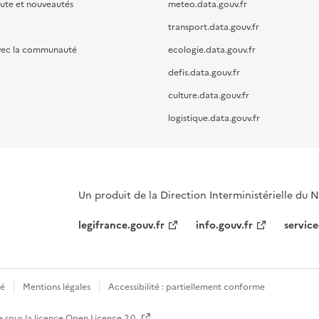
oute et nouveautés
meteo.data.gouv.fr
transport.data.gouv.fr
vec la communauté
ecologie.data.gouv.fr
defis.data.gouv.fr
culture.data.gouv.fr
logistique.data.gouv.fr
Un produit de la Direction Interministérielle du
legifrance.gouv.fr
info.gouv.fr
service
té
Mentions légales
Accessibilité : partiellement conforme
e sous la licence
Open Licence 2.0