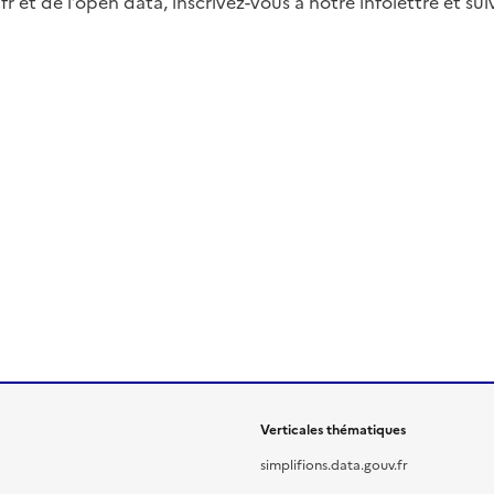
fr et de l’open data, inscrivez-vous à notre infolettre et s
Verticales thématiques
simplifions.data.gouv.fr