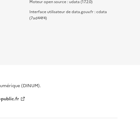
Moteur open source : udata (17.2.0)
Interface utilisateur de data.gouv.fr : cdata
(7ad44f4)
 Numérique (DINUM).
-public.fr