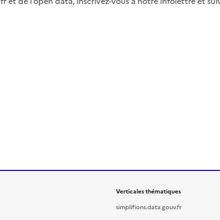
fr et de l’open data, inscrivez-vous à notre infolettre et s
Verticales thématiques
simplifions.data.gouv.fr