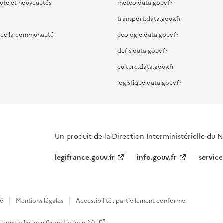
oute et nouveautés
meteo.data.gouv.fr
transport.data.gouv.fr
vec la communauté
ecologie.data.gouv.fr
defis.data.gouv.fr
culture.data.gouv.fr
logistique.data.gouv.fr
Un produit de la Direction Interministérielle du
legifrance.gouv.fr
info.gouv.fr
service
té
Mentions légales
Accessibilité : partiellement conforme
e sous la licence
Open Licence 2.0