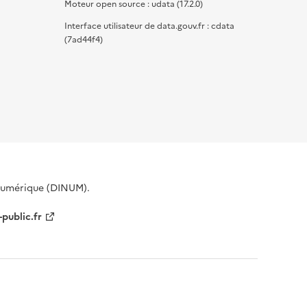
Moteur open source : udata (17.2.0)
Interface utilisateur de data.gouv.fr : cdata
(7ad44f4)
 Numérique (DINUM).
-public.fr