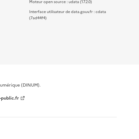
Moteur open source : udata (17.2.0)
Interface utilisateur de data.gouv.fr : cdata
(7ad44f4)
 Numérique (DINUM).
-public.fr