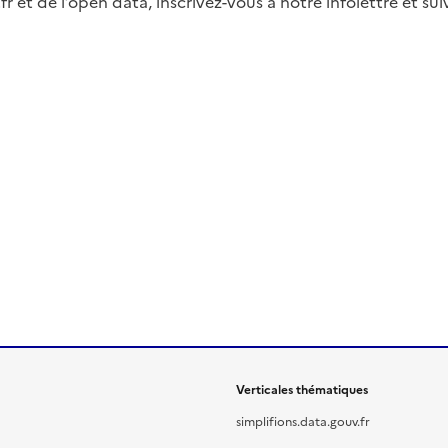
fr et de l’open data, inscrivez-vous à notre infolettre et s
Verticales thématiques
simplifions.data.gouv.fr