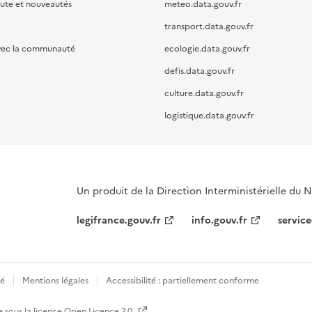
oute et nouveautés
meteo.data.gouv.fr
transport.data.gouv.fr
vec la communauté
ecologie.data.gouv.fr
defis.data.gouv.fr
culture.data.gouv.fr
logistique.data.gouv.fr
Un produit de la Direction Interministérielle du
legifrance.gouv.fr
info.gouv.fr
service
té
Mentions légales
Accessibilité : partiellement conforme
e sous la licence
Open Licence 2.0