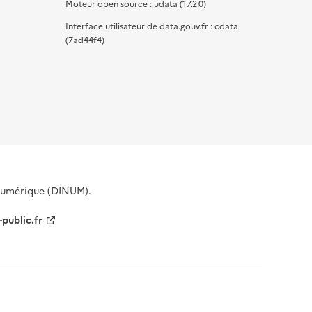
Moteur open source : udata (17.2.0)
Interface utilisateur de data.gouv.fr : cdata
(7ad44f4)
 Numérique (DINUM).
-public.fr