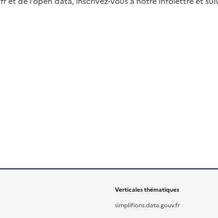
fr et de l’open data, inscrivez-vous à notre infolettre et s
Verticales thématiques
simplifions.data.gouv.fr