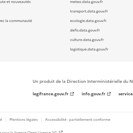
oute et nouveautés
meteo.data.gouv.fr
transport.data.gouv.fr
vec la communauté
ecologie.data.gouv.fr
defis.data.gouv.fr
culture.data.gouv.fr
logistique.data.gouv.fr
Un produit de la Direction Interministérielle du
legifrance.gouv.fr
info.gouv.fr
service
té
Mentions légales
Accessibilité : partiellement conforme
e sous la licence
Open Licence 2.0