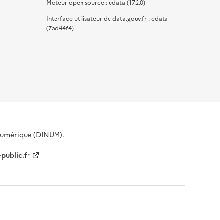
Moteur open source : udata (17.2.0)
Interface utilisateur de data.gouv.fr : cdata
(7ad44f4)
 Numérique (DINUM).
-public.fr