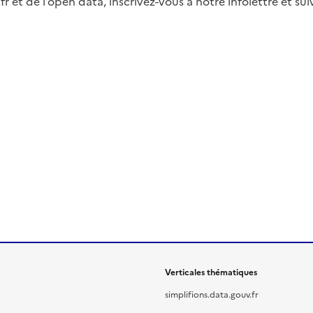
fr et de l’open data, inscrivez-vous à notre infolettre et s
Verticales thématiques
simplifions.data.gouv.fr