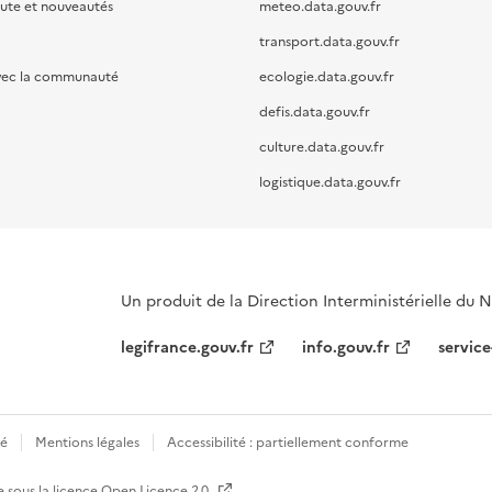
oute et nouveautés
meteo.data.gouv.fr
transport.data.gouv.fr
vec la communauté
ecologie.data.gouv.fr
defis.data.gouv.fr
culture.data.gouv.fr
logistique.data.gouv.fr
Un produit de la Direction Interministérielle du
legifrance.gouv.fr
info.gouv.fr
service
té
Mentions légales
Accessibilité : partiellement conforme
e sous la licence
Open Licence 2.0