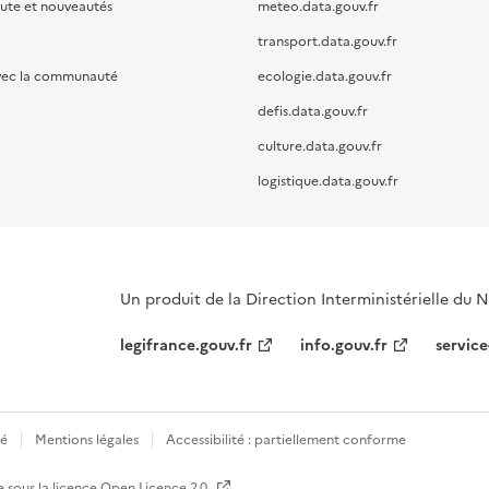
oute et nouveautés
meteo.data.gouv.fr
transport.data.gouv.fr
vec la communauté
ecologie.data.gouv.fr
defis.data.gouv.fr
culture.data.gouv.fr
logistique.data.gouv.fr
Un produit de la Direction Interministérielle du
legifrance.gouv.fr
info.gouv.fr
service
té
Mentions légales
Accessibilité : partiellement conforme
e sous la licence
Open Licence 2.0