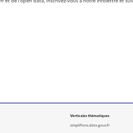
fr et de l’open data, inscrivez-vous à notre infolettre et s
Verticales thématiques
simplifions.data.gouv.fr