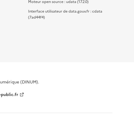
Moteur open source : udata (17.2.0)
Interface utilisateur de data.gouv.fr : cdata
(7ad44f4)
 Numérique (DINUM).
-public.fr