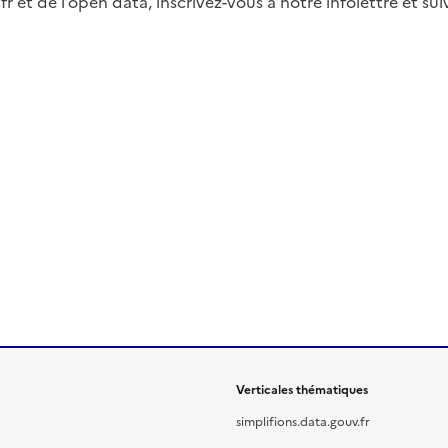
fr et de l’open data, inscrivez-vous à notre infolettre et s
Verticales thématiques
simplifions.data.gouv.fr