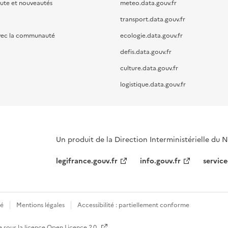
oute et nouveautés
meteo.data.gouv.fr
transport.data.gouv.fr
vec la communauté
ecologie.data.gouv.fr
defis.data.gouv.fr
culture.data.gouv.fr
logistique.data.gouv.fr
Un produit de la Direction Interministérielle du
legifrance.gouv.fr
info.gouv.fr
service
té
Mentions légales
Accessibilité : partiellement conforme
e sous la licence
Open Licence 2.0