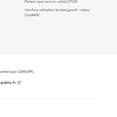
Moteur open source : udata (17.2.0)
Interface utilisateur de data.gouv.fr : cdata
(7ad44f4)
 Numérique (DINUM).
-public.fr