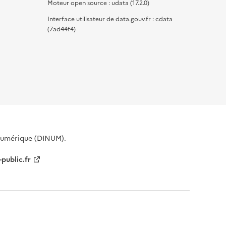
Moteur open source : udata (17.2.0)
Interface utilisateur de data.gouv.fr : cdata
(7ad44f4)
 Numérique (DINUM).
-public.fr