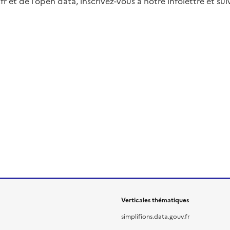
fr et de l’open data, inscrivez-vous à notre infolettre et s
Verticales thématiques
simplifions.data.gouv.fr