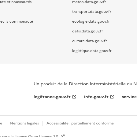
oute et nouveautés
meteo.data.gouv.fr
transport.data.gouv.fr
vec la communauté
ecologie.data.gouv.fr
defis.data.gouv.fr
culture.data.gouv.fr
logistique.data.gouv.fr
Un produit de la Direction Interministérielle du
legifrance.gouv.fr
info.gouv.fr
service
té
Mentions légales
Accessibilité : partiellement conforme
e sous la licence
Open Licence 2.0