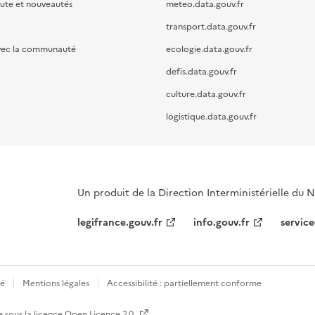
oute et nouveautés
meteo.data.gouv.fr
transport.data.gouv.fr
vec la communauté
ecologie.data.gouv.fr
defis.data.gouv.fr
culture.data.gouv.fr
logistique.data.gouv.fr
Un produit de la Direction Interministérielle du
legifrance.gouv.fr
info.gouv.fr
service
té
Mentions légales
Accessibilité : partiellement conforme
e sous la licence
Open Licence 2.0