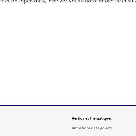
fr et de l’open data, inscrivez-vous à notre infolettre et s
Verticales thématiques
simplifions.data.gouv.fr