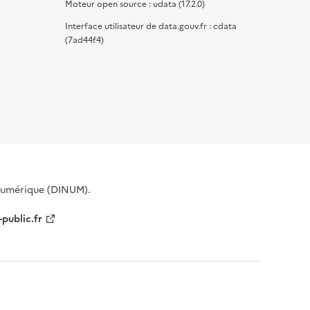
Moteur open source : udata (17.2.0)
Interface utilisateur de data.gouv.fr : cdata
(7ad44f4)
 Numérique (DINUM).
-public.fr