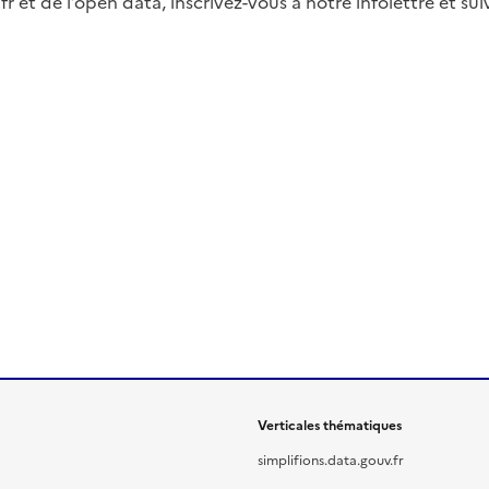
fr et de l’open data, inscrivez-vous à notre infolettre et s
Verticales thématiques
simplifions.data.gouv.fr