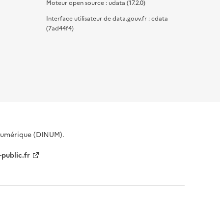
Moteur open source : udata (17.2.0)
Interface utilisateur de data.gouv.fr : cdata
(7ad44f4)
 Numérique (DINUM).
-public.fr