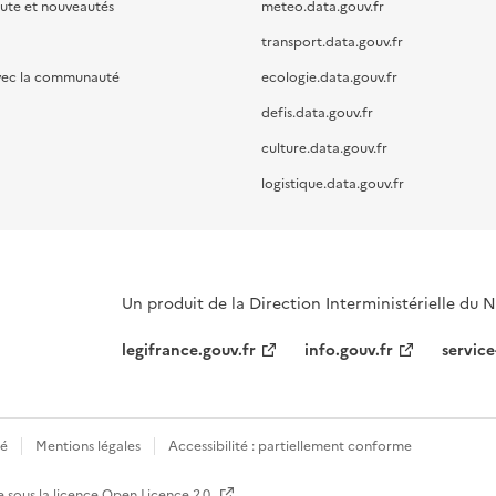
oute et nouveautés
meteo.data.gouv.fr
transport.data.gouv.fr
vec la communauté
ecologie.data.gouv.fr
defis.data.gouv.fr
culture.data.gouv.fr
logistique.data.gouv.fr
Un produit de la Direction Interministérielle du
legifrance.gouv.fr
info.gouv.fr
service
té
Mentions légales
Accessibilité : partiellement conforme
e sous la licence
Open Licence 2.0