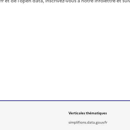
fr et de l’open data, inscrivez-vous à notre infolettre et s
Verticales thématiques
simplifions.data.gouv.fr