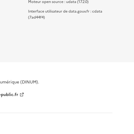
Moteur open source : udata (17.2.0)
Interface utilisateur de data.gouv.fr : cdata
(7ad44f4)
 Numérique (DINUM).
-public.fr