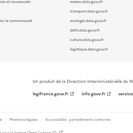
oute et nouveautés
meteo.data.gouv.fr
transport.data.gouv.fr
vec la communauté
ecologie.data.gouv.fr
defis.data.gouv.fr
culture.data.gouv.fr
logistique.data.gouv.fr
Un produit de la Direction Interministérielle du
legifrance.gouv.fr
info.gouv.fr
service
té
Mentions légales
Accessibilité : partiellement conforme
e sous la licence
Open Licence 2.0