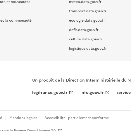
oute et nouveautés
meteo.data.gouv.fr
transport.data.gouv.fr
vec la communauté
ecologie.data.gouv.fr
defis.data.gouv.fr
culture.data.gouv.fr
logistique.data.gouv.fr
Un produit de la Direction Interministérielle du
legifrance.gouv.fr
info.gouv.fr
service
té
Mentions légales
Accessibilité : partiellement conforme
e sous la licence
Open Licence 2.0