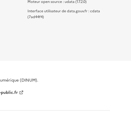
Moteur open source : udata (17.2.0)
Interface utilisateur de data.gouv.fr : cdata
(7ad44f4)
 Numérique (DINUM).
-public.fr