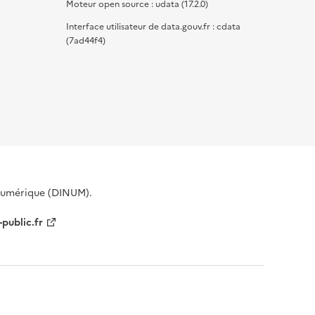
Moteur open source : udata (17.2.0)
Interface utilisateur de data.gouv.fr : cdata
(7ad44f4)
 Numérique (DINUM).
-public.fr