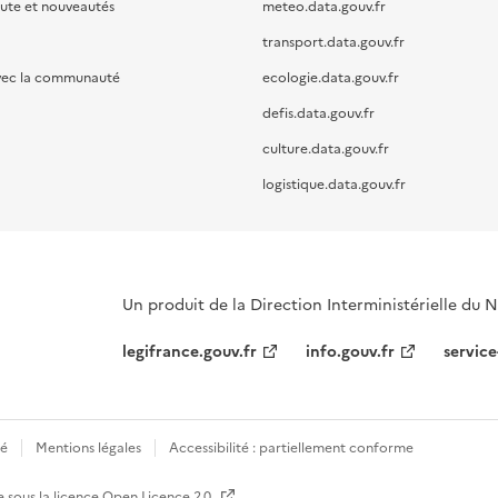
oute et nouveautés
meteo.data.gouv.fr
transport.data.gouv.fr
vec la communauté
ecologie.data.gouv.fr
defis.data.gouv.fr
culture.data.gouv.fr
logistique.data.gouv.fr
Un produit de la Direction Interministérielle du
legifrance.gouv.fr
info.gouv.fr
service
té
Mentions légales
Accessibilité : partiellement conforme
e sous la licence
Open Licence 2.0