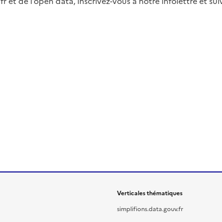
fr et de l’open data, inscrivez-vous à notre infolettre et s
Verticales thématiques
simplifions.data.gouv.fr