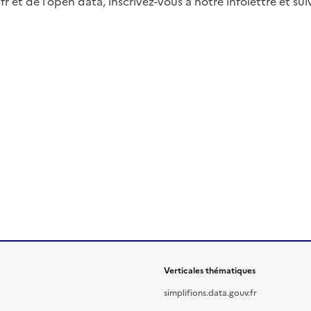
fr et de l’open data, inscrivez-vous à notre infolettre et s
Verticales thématiques
simplifions.data.gouv.fr