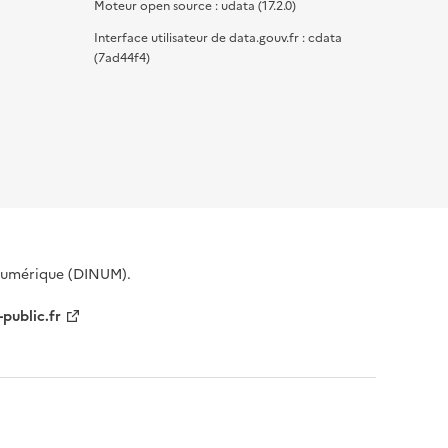
Moteur open source : udata (17.2.0)
Interface utilisateur de data.gouv.fr : cdata
(7ad44f4)
 Numérique (DINUM).
-public.fr