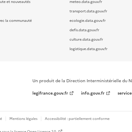
oute et nouveautés
meteo.data.gouv.fr
transport.data.gouv.fr
vec la communauté
ecologie.data.gouv.fr
defis.data.gouv.fr
culture.data.gouv.fr
logistique.data.gouv.fr
Un produit de la Direction Interministérielle du
legifrance.gouv.fr
info.gouv.fr
service
té
Mentions légales
Accessibilité : partiellement conforme
e sous la licence
Open Licence 2.0