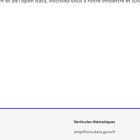
fr et de l’open data, inscrivez-vous à notre infolettre et s
Verticales thématiques
simplifions.data.gouv.fr