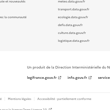
oute et nouveautés
meteo.data.gouv.fr
transport.data.gouv.fr
vec la communauté
ecologie.data.gouv.fr
defis.data.gouv.fr
culture.data.gouv.fr
logistique.data.gouv.fr
Un produit de la Direction Interministérielle du
legifrance.gouv.fr
info.gouv.fr
service
té
Mentions légales
Accessibilité : partiellement conforme
e sous la licence
Open Licence 2.0