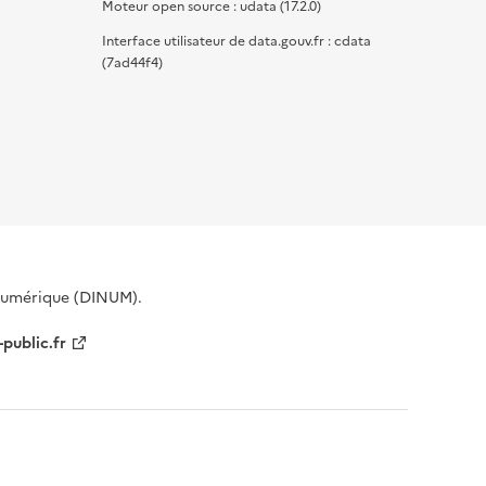
Moteur open source : udata (17.2.0)
Interface utilisateur de data.gouv.fr : cdata
(7ad44f4)
 Numérique (DINUM).
-public.fr