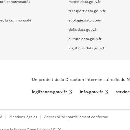
oute et nouveautés
meteo.data.gouv.fr
transport.data.gouv.fr
vec la communauté
ecologie.data.gouv.fr
defis.data.gouv.fr
culture.data.gouv.fr
logistique.data.gouv.fr
Un produit de la Direction Interministérielle du
legifrance.gouv.fr
info.gouv.fr
service
té
Mentions légales
Accessibilité : partiellement conforme
e sous la licence
Open Licence 2.0