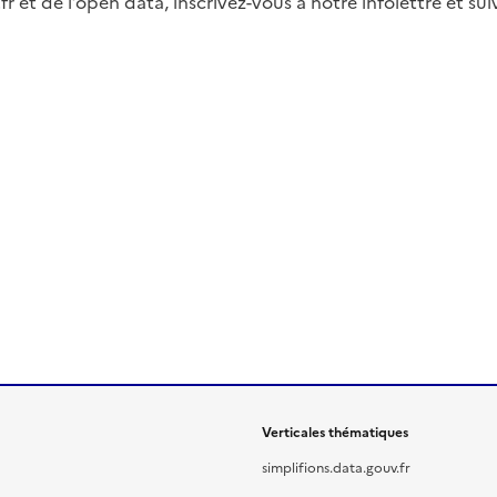
fr et de l’open data, inscrivez-vous à notre infolettre et s
Verticales thématiques
simplifions.data.gouv.fr