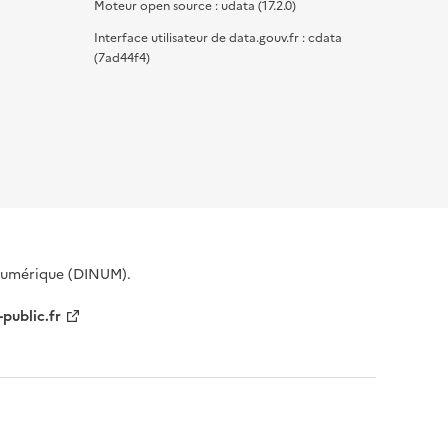
Moteur open source : udata (17.2.0)
Interface utilisateur de data.gouv.fr : cdata
(7ad44f4)
 Numérique (DINUM).
-public.fr