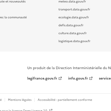
oute et nouveautés
meteo.data.gouv.fr
transport.data.gouv.fr
vec la communauté
ecologie.data.gouv.fr
defis.data.gouv.fr
culture.data.gouv.fr
logistique.data.gouv.fr
Un produit de la Direction Interministérielle du
legifrance.gouv.fr
info.gouv.fr
service
té
Mentions légales
Accessibilité : partiellement conforme
e sous la licence
Open Licence 2.0