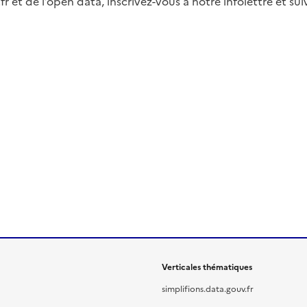
fr et de l’open data, inscrivez-vous à notre infolettre et s
Verticales thématiques
simplifions.data.gouv.fr