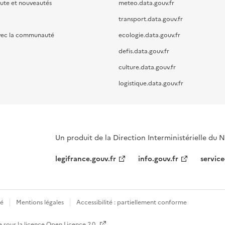
oute et nouveautés
meteo.data.gouv.fr
transport.data.gouv.fr
vec la communauté
ecologie.data.gouv.fr
defis.data.gouv.fr
culture.data.gouv.fr
logistique.data.gouv.fr
Un produit de la Direction Interministérielle du
legifrance.gouv.fr
info.gouv.fr
service
té
Mentions légales
Accessibilité : partiellement conforme
e sous la licence
Open Licence 2.0