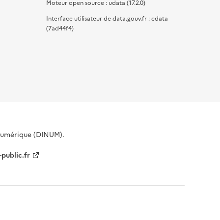
Moteur open source : udata (17.2.0)
Interface utilisateur de data.gouv.fr : cdata
(7ad44f4)
 Numérique (DINUM).
-public.fr