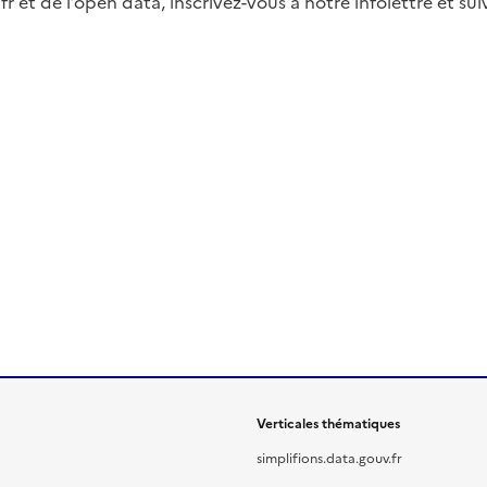
fr et de l’open data, inscrivez-vous à notre infolettre et s
Verticales thématiques
simplifions.data.gouv.fr