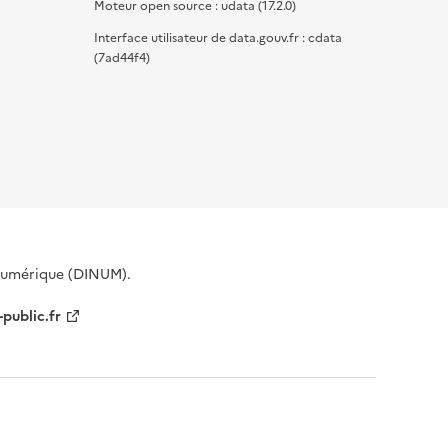
Moteur open source : udata (17.2.0)
Interface utilisateur de data.gouv.fr : cdata
(7ad44f4)
 Numérique (DINUM).
-public.fr