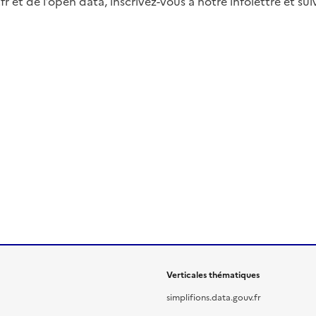
fr et de l’open data, inscrivez-vous à notre infolettre et s
Verticales thématiques
simplifions.data.gouv.fr