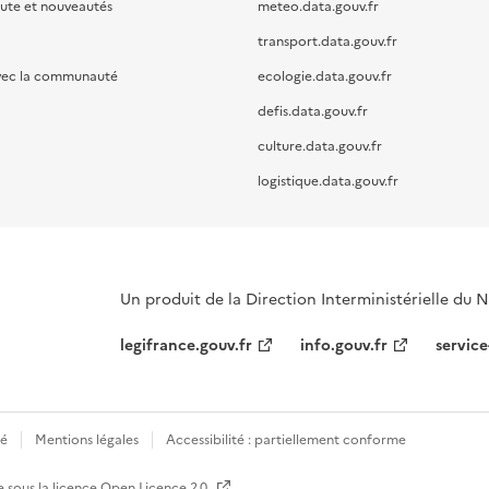
oute et nouveautés
meteo.data.gouv.fr
transport.data.gouv.fr
vec la communauté
ecologie.data.gouv.fr
defis.data.gouv.fr
culture.data.gouv.fr
logistique.data.gouv.fr
Un produit de la Direction Interministérielle du
legifrance.gouv.fr
info.gouv.fr
service
té
Mentions légales
Accessibilité : partiellement conforme
e sous la licence
Open Licence 2.0