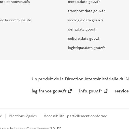
oute et nouveautés
meteo.data.gouv.fr
transport.data.gouv.fr
vec la communauté
ecologie.data.gouv.fr
defis.data.gouv.fr
culture.data.gouv.fr
logistique.data.gouv.fr
Un produit de la Direction Interministérielle du
legifrance.gouv.fr
info.gouv.fr
service
té
Mentions légales
Accessibilité : partiellement conforme
e sous la licence
Open Licence 2.0