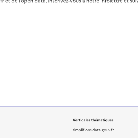
fr et de l’open data, inscrivez-vous à notre infolettre et s
Verticales thématiques
simplifions.data.gouv.fr