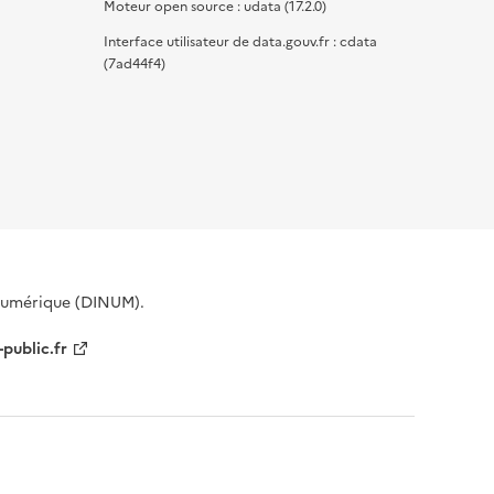
Moteur open source : udata (17.2.0)
Interface utilisateur de data.gouv.fr : cdata
(7ad44f4)
 Numérique (DINUM).
-public.fr