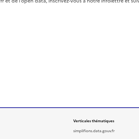
fr et de l’open data, inscrivez-vous à notre infolettre et s
Verticales thématiques
simplifions.data.gouv.fr