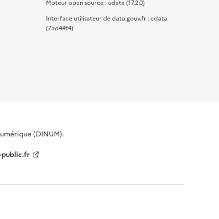
Moteur open source : udata (17.2.0)
Interface utilisateur de data.gouv.fr : cdata
(7ad44f4)
 Numérique (DINUM).
-public.fr