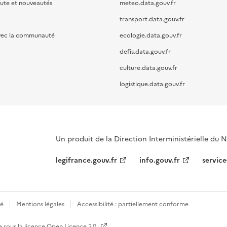
oute et nouveautés
meteo.data.gouv.fr
transport.data.gouv.fr
vec la communauté
ecologie.data.gouv.fr
defis.data.gouv.fr
culture.data.gouv.fr
logistique.data.gouv.fr
Un produit de la Direction Interministérielle du
legifrance.gouv.fr
info.gouv.fr
service
té
Mentions légales
Accessibilité : partiellement conforme
e sous la licence
Open Licence 2.0