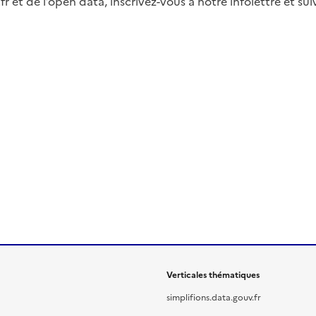
fr et de l’open data, inscrivez-vous à notre infolettre et s
Verticales thématiques
simplifions.data.gouv.fr