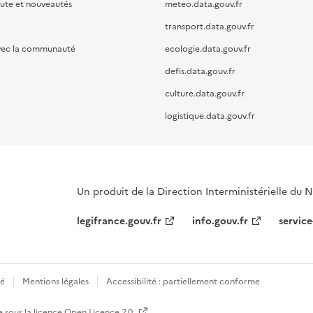
oute et nouveautés
meteo.data.gouv.fr
transport.data.gouv.fr
vec la communauté
ecologie.data.gouv.fr
defis.data.gouv.fr
culture.data.gouv.fr
logistique.data.gouv.fr
Un produit de la Direction Interministérielle du
legifrance.gouv.fr
info.gouv.fr
service
té
Mentions légales
Accessibilité : partiellement conforme
e sous la licence
Open Licence 2.0