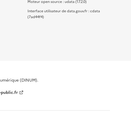
Moteur open source : udata (17.2.0)
Interface utilisateur de data.gouv.fr : cdata
(7ad44f4)
 Numérique (DINUM).
-public.fr