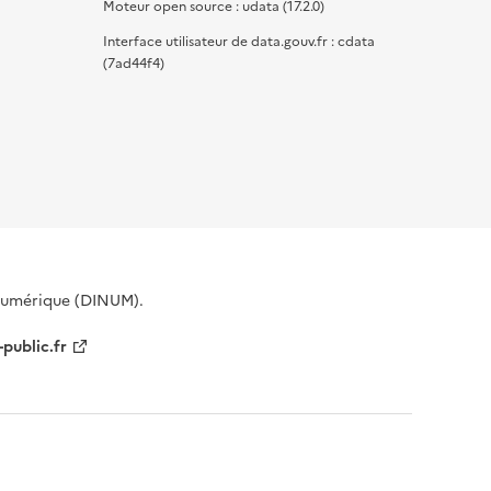
Moteur open source : udata (17.2.0)
Interface utilisateur de data.gouv.fr : cdata
(7ad44f4)
 Numérique (DINUM).
-public.fr