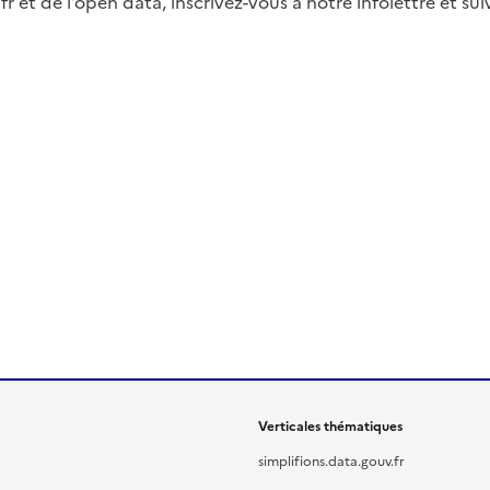
fr et de l’open data, inscrivez-vous à notre infolettre et s
Verticales thématiques
simplifions.data.gouv.fr