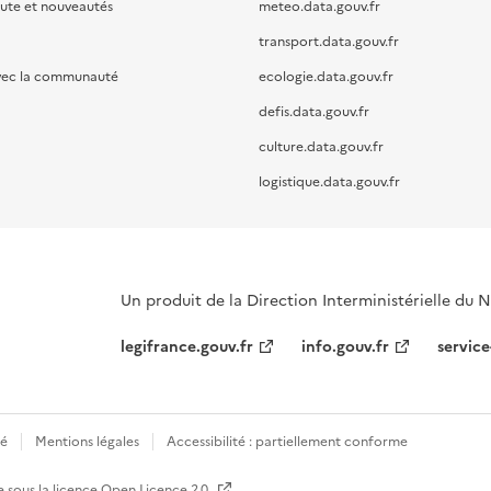
oute et nouveautés
meteo.data.gouv.fr
transport.data.gouv.fr
vec la communauté
ecologie.data.gouv.fr
defis.data.gouv.fr
culture.data.gouv.fr
logistique.data.gouv.fr
Un produit de la Direction Interministérielle du
legifrance.gouv.fr
info.gouv.fr
service
té
Mentions légales
Accessibilité : partiellement conforme
e sous la licence
Open Licence 2.0