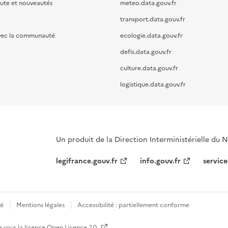
oute et nouveautés
meteo.data.gouv.fr
transport.data.gouv.fr
vec la communauté
ecologie.data.gouv.fr
defis.data.gouv.fr
culture.data.gouv.fr
logistique.data.gouv.fr
Un produit de la Direction Interministérielle du
legifrance.gouv.fr
info.gouv.fr
service
té
Mentions légales
Accessibilité : partiellement conforme
e sous la licence
Open Licence 2.0