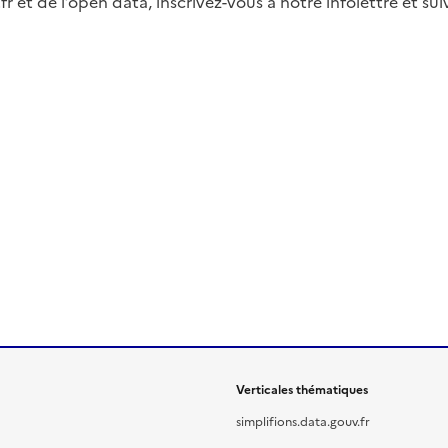
fr et de l’open data, inscrivez-vous à notre infolettre et s
Verticales thématiques
simplifions.data.gouv.fr