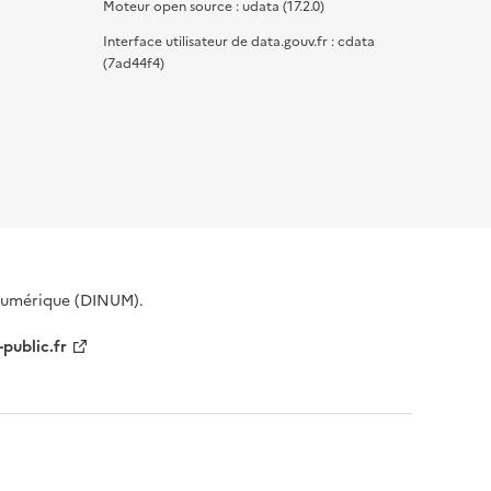
Moteur open source : udata (17.2.0)
Interface utilisateur de data.gouv.fr : cdata
(7ad44f4)
 Numérique (DINUM).
-public.fr