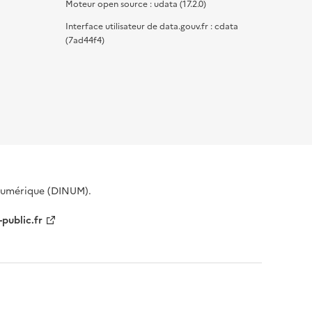
Moteur open source : udata (17.2.0)
Interface utilisateur de data.gouv.fr : cdata
(7ad44f4)
 Numérique (DINUM).
-public.fr