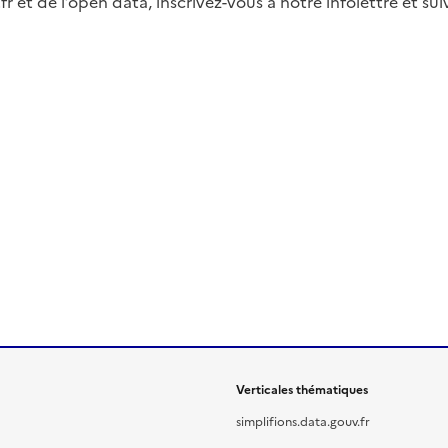
fr et de l’open data, inscrivez-vous à notre infolettre et s
Verticales thématiques
simplifions.data.gouv.fr