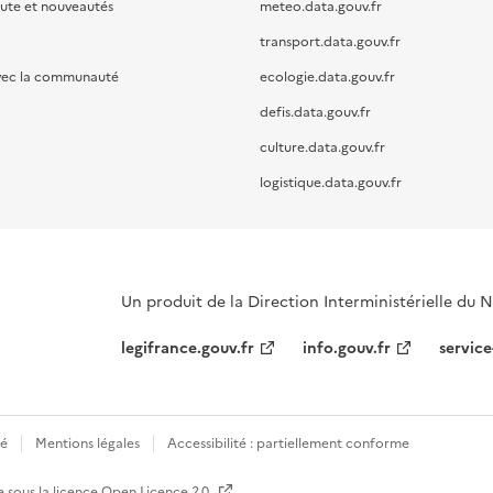
oute et nouveautés
meteo.data.gouv.fr
transport.data.gouv.fr
vec la communauté
ecologie.data.gouv.fr
defis.data.gouv.fr
culture.data.gouv.fr
logistique.data.gouv.fr
Un produit de la Direction Interministérielle du
legifrance.gouv.fr
info.gouv.fr
service
té
Mentions légales
Accessibilité : partiellement conforme
e sous la licence
Open Licence 2.0