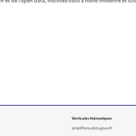
fr et de l’open data, inscrivez-vous à notre infolettre et s
Verticales thématiques
simplifions.data.gouv.fr