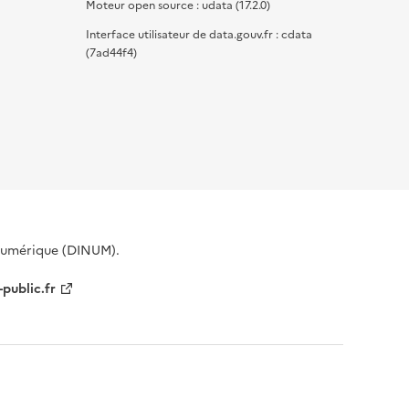
Moteur open source : udata (17.2.0)
Interface utilisateur de data.gouv.fr : cdata
(7ad44f4)
 Numérique (DINUM).
-public.fr