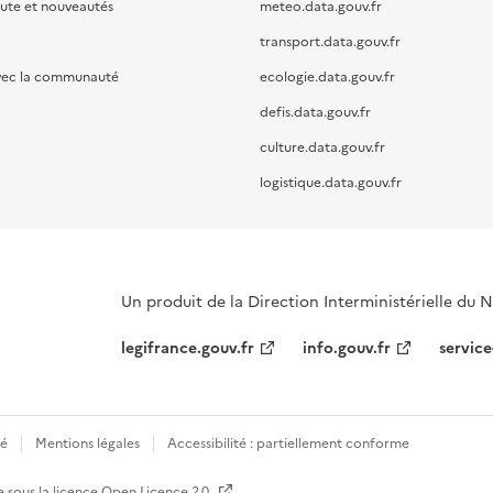
oute et nouveautés
meteo.data.gouv.fr
transport.data.gouv.fr
vec la communauté
ecologie.data.gouv.fr
defis.data.gouv.fr
culture.data.gouv.fr
logistique.data.gouv.fr
Un produit de la Direction Interministérielle du
legifrance.gouv.fr
info.gouv.fr
service
té
Mentions légales
Accessibilité : partiellement conforme
e sous la licence
Open Licence 2.0