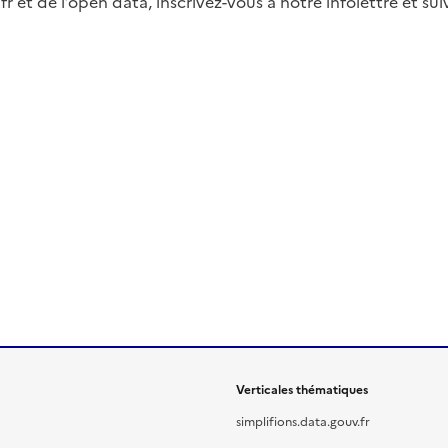
fr et de l’open data, inscrivez-vous à notre infolettre et s
Verticales thématiques
simplifions.data.gouv.fr