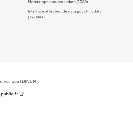
Moteur open source : udata (17.2.0)
Interface utilisateur de data.gouv.fr : cdata
(7ad44f4)
 Numérique (DINUM).
-public.fr