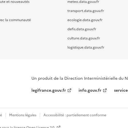
oute et nouveautés
meteo.data.gouv.fr
transport.data.gouv.fr
vec la communauté
ecologie.data.gouv.fr
defis.data.gouv.fr
culture.data.gouv.fr
logistique.data.gouv.fr
Un produit de la Direction Interministérielle du
legifrance.gouv.fr
info.gouv.fr
service
té
Mentions légales
Accessibilité : partiellement conforme
e sous la licence
Open Licence 2.0