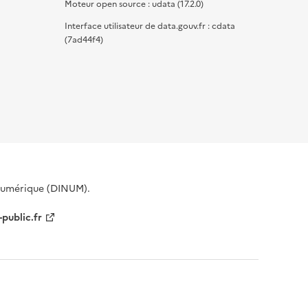
Moteur open source : udata (17.2.0)
Interface utilisateur de data.gouv.fr : cdata
(7ad44f4)
 Numérique (DINUM).
-public.fr