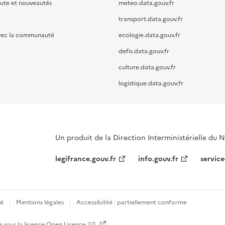
oute et nouveautés
meteo.data.gouv.fr
transport.data.gouv.fr
vec la communauté
ecologie.data.gouv.fr
defis.data.gouv.fr
culture.data.gouv.fr
logistique.data.gouv.fr
Un produit de la Direction Interministérielle du
legifrance.gouv.fr
info.gouv.fr
service
té
Mentions légales
Accessibilité : partiellement conforme
e sous la licence
Open Licence 2.0