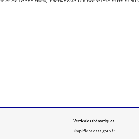
fr et de l’open data, inscrivez-vous à notre infolettre et s
Verticales thématiques
simplifions.data.gouv.fr