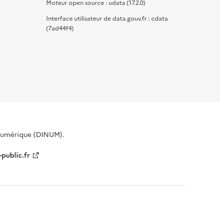
Moteur open source : udata (17.2.0)
Interface utilisateur de data.gouv.fr : cdata
(7ad44f4)
 Numérique (DINUM).
-public.fr