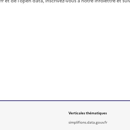
fr et de l’open data, inscrivez-vous à notre infolettre et s
Verticales thématiques
simplifions.data.gouv.fr