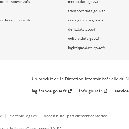
oute et nouveautés
meteo.data.gouv.fr
transport.data.gouv.fr
vec la communauté
ecologie.data.gouv.fr
defis.data.gouv.fr
culture.data.gouv.fr
logistique.data.gouv.fr
Un produit de la Direction Interministérielle du
legifrance.gouv.fr
info.gouv.fr
service
té
Mentions légales
Accessibilité : partiellement conforme
e sous la licence
Open Licence 2.0