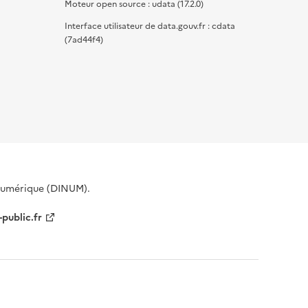
Moteur open source : udata (17.2.0)
Interface utilisateur de data.gouv.fr : cdata
(7ad44f4)
 Numérique (DINUM).
-public.fr