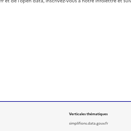
fr et de l’open data, inscrivez-vous à notre infolettre et s
Verticales thématiques
simplifions.data.gouv.fr