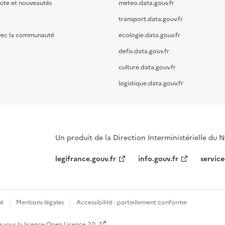
oute et nouveautés
meteo.data.gouv.fr
transport.data.gouv.fr
vec la communauté
ecologie.data.gouv.fr
defis.data.gouv.fr
culture.data.gouv.fr
logistique.data.gouv.fr
Un produit de la Direction Interministérielle du
legifrance.gouv.fr
info.gouv.fr
service
té
Mentions légales
Accessibilité : partiellement conforme
e sous la licence
Open Licence 2.0